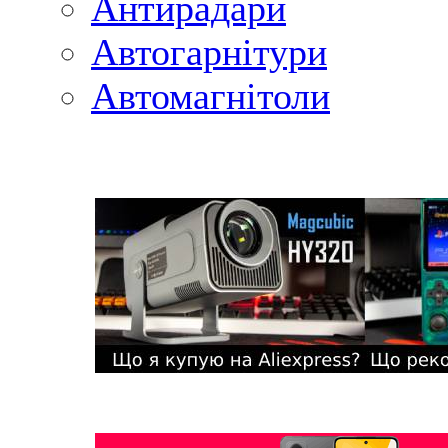
Антирадари
Автогарнітури
Автомагнітоли