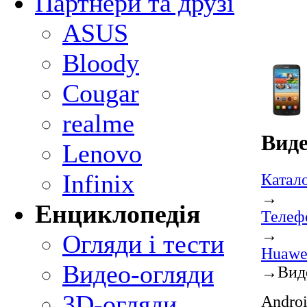
Партнери та друзі
ASUS
Bloody
Cougar
realme
Виде
Lenovo
Infinix
Катал
→
Енциклопедія
Телеф
→
Огляди і тести
Huawe
Видео-огляди
→
Вид
3D-огляди
Androi